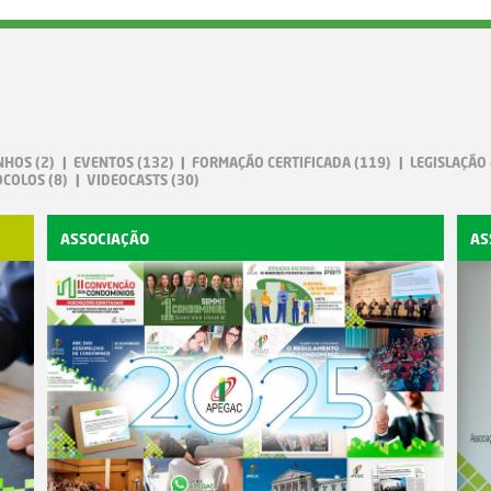
NHOS
(2)
EVENTOS
(132)
FORMAÇÃO CERTIFICADA
(119)
LEGISLAÇÃO
OCOLOS
(8)
VIDEOCASTS
(30)
ASSOCIAÇÃO
AS