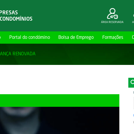
MPRESAS
 CONDOMÍNIOS
ÁREA RESERVADA
A
o
Portal do condómino
Bolsa de Emprego
Formações
RANÇA RENOVADA