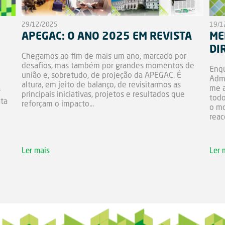
29/12/2025
19/1
APEGAC: O ANO 2025 EM REVISTA
ME
DI
Chegamos ao fim de mais um ano, marcado por
desafios, mas também por grandes momentos de
Enqu
união e, sobretudo, de projeção da APEGAC. É
Admi
altura, em jeito de balanço, de revisitarmos as
me a
r
principais iniciativas, projetos e resultados que
todo
ata
reforçam o impacto...
o mo
reac
Ler mais
Ler 