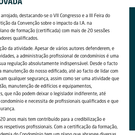
NOVADA
rojado, destacando-se o VII Congresso e a III Feira do
etição da Convenção sobre o impacto da I.A. na
lano de formação (certificada) com mais de 20 sessões
dores qualificados.
ação da atividade. Apesar de vários autores defenderem, e
vidades, a administração profissional de condomínios é uma
 sua regulação absolutamente indispensável. Desde o facto
 manutenção do nosso edificado, até ao facto de lidar com
nham qualquer segurança, assim como ser uma atividade que
stão, manutenção de edifícios e equipamentos,
as, que não podem deixar o legislador indiferente, até
ondomínio e necessita de profissionais qualificados e que
urança.
0 anos mais tem contribuído para a credibilização e
s respetivos profissionais. Com a certificação da formação,
Academia do Condomínio tem um plano que abrange diversas