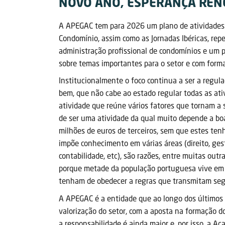
NOVO ANO, ESPERANÇA RE
A APEGAC tem para 2026 um plano de atividades ar
Condomínio, assim como as Jornadas Ibéricas, rep
administração profissional de condomínios e um p
sobre temas importantes para o setor e com forma
Institucionalmente o foco continua a ser a regul
bem, que não cabe ao estado regular todas as ati
atividade que reúne vários fatores que tornam a
de ser uma atividade da qual muito depende a boa
milhões de euros de terceiros, sem que estes te
impõe conhecimento em várias áreas (direito, ge
contabilidade, etc), são razões, entre muitas outr
porque metade da população portuguesa vive em c
tenham de obedecer a regras que transmitam seg
A APEGAC é a entidade que ao longo dos últimos 2
valorização do setor, com a aposta na formação do
a responsabilidade é ainda maior e, por isso, a 