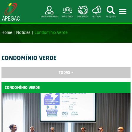
ÁREA RESERVADA
ASSOCIADOS
PARCEIROS
NOTÍCIAS
PESQUISA
Home
Notícias
Condomínio Verde
CONDOMÍNIO VERDE
TODAS
CONDOMÍNIO VERDE