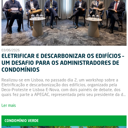
03/06/2026
ELETRIFICAR E DESCARBONIZAR OS EDIFÍCIOS –
UM DESAFIO PARA OS ADMINISTRADORES DE
CONDOMÍNIOS
Realizou-se em Lisboa, no passado dia 2, um workshop sobre a
Eletrificação e descarbonização dos edifícios, organizado pela
Deco-Proteste e Lisboa E-Nova, com dois painéis de debate, dos
quais fez parte a APEGAC, representada pelo seu presidente da d...
Ler mais
CONDOMÍNIO VERDE