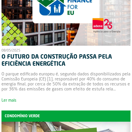
08/05/2025
O FUTURO DA CONSTRUÇÃO PASSA PELA
EFICIÊNCIA ENERGÉTICA
O parque edificado europeu é, segundo dados disponibilizados pela
Comissão Europeia (CE) [1], responsável por 40% do consumo de
energia final, por cerca de 50% da extração de todos os recursos e
por 36% das emissões de gases com efeito de estufa rela...
Ler mais
CONDOMÍNIO VERDE