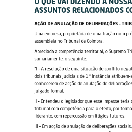
O QUE VAI DIZENDO A NOSS
ASSUNTOS RELACIONADOS C
AÇÃO DE ANULAÇÃO DE DELIBERAÇÕES – TR
Uma empresa, proprietária de uma fração num préd
assembleia no Tribunal de Coimbra.
Apreciada a competência territorial, o Supremo T
sumariamente, o seguinte:
“I - A resolução de uma situação de conflito negat
dois tribunais judiciais de 1.ª instância atribu
conhecerem de acção de anulação de deliberações 
julgado formal.
II – Entendeu o legislador que esse impasse teria
tribunal com competência para o efeito, por form
liderante, com repercussão em litígios futuros.
III – Em acção de anulação de deliberações sociais