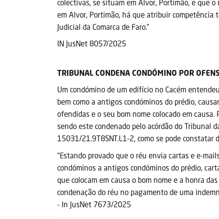
colectivas, se situam em Alvor, Portimão, e que 
em Alvor, Portimão, há que atribuir competência te
Judicial da Comarca de Faro.”
IN JusNet 8057/2025
TRIBUNAL CONDENA CONDÓMINO POR OFENS
Um condómino de um edifício no Cacém entendeu e
bem como a antigos condóminos do prédio, causan
ofendidas e o seu bom nome colocado em causa. P
sendo este condenado pelo acórdão do Tribunal da
15031/21.9T8SNT.L1-2, como se pode constatar d
“Estando provado que o réu envia cartas e e-mails
condóminos a antigos condóminos do prédio, cart
que colocam em causa o bom nome e a honra das au
condenação do réu no pagamento de uma indemniz
- In JusNet 7673/2025