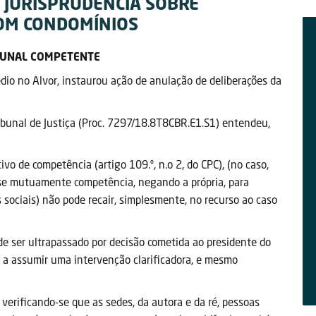
A JURISPRUDÊNCIA SOBRE
OM CONDOMÍNIOS
IBUNAL COMPETENTE
io no Alvor, instaurou ação de anulação de deliberações da
ribunal de Justiça (Proc. 7297/18.8T8CBR.E1.S1) entendeu,
ivo de competência (artigo 109.º, n.o 2, do CPC), (no caso,
em-se mutuamente competência, negando a própria, para
sociais) não pode recair, simplesmente, no recurso ao caso
 de ser ultrapassado por decisão cometida ao presidente do
a a assumir uma intervenção clarificadora, e mesmo
, verificando-se que as sedes, da autora e da ré, pessoas