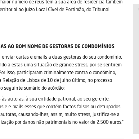
o maior número de réus tem a sua área de residência também
rritorial ao Juízo Local Cível de Portimão, do Tribunal
AS AO BOM NOME DE GESTORAS DE CONDOMÍNIOS
nviar cartas e emails a duas gestoras do seu condomínio,
do a estas uma situação de grande stress, por se sentirem
or isso, participaram criminalmente contra o condómino,
 Relação de Lisboa de 10 de julho último, no processo
o seguinte sumário do acórdão:
 às autoras, à sua entidade patronal, ao seu gerente,
as e e-mails esses que contém factos falsos ou deturpados
toras, causando-lhes, assim, muito stress, justifica-se a
ação por danos não patrimoniais no valor de 2.500 euros.”