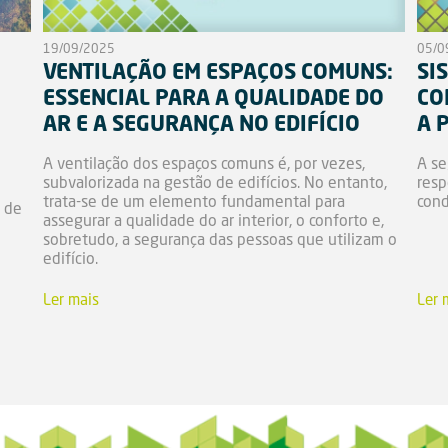
19/09/2025
05/0
VENTILAÇÃO EM ESPAÇOS COMUNS:
SI
ESSENCIAL PARA A QUALIDADE DO
CO
AR E A SEGURANÇA NO EDIFÍCIO
A 
A ventilação dos espaços comuns é, por vezes,
A se
subvalorizada na gestão de edifícios. No entanto,
resp
trata-se de um elemento fundamental para
cond
 de
assegurar a qualidade do ar interior, o conforto e,
sobretudo, a segurança das pessoas que utilizam o
edifício.
Ler mais
Ler 