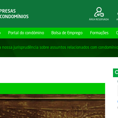
MPRESAS
 CONDOMÍNIOS
ÁREA RESERVADA
A
o
Portal do condómino
Bolsa de Emprego
Formações
a nossa jurisprudência sobre assuntos relacionados com condomíni