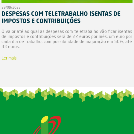
29/09/2023
DESPESAS COM TELETRABALHO ISENTAS DE
IMPOSTOS E CONTRIBUIÇÕES
O valor até ao qual as despesas com teletrabalho vão ficar isentas
de impostos e contribuições será de 22 euros por mês, um euro por
cada dia de trabalho, com possibilidade de majoração em 50%, até
33 euros.
Ler mais