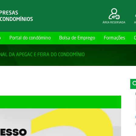
MPRESAS
 CONDOMÍNIOS
ÁREA RESERVADA
A
o
Portal do condómino
Bolsa de Emprego
Formações
NAL DA APEGAC E FEIRA DO CONDOMÍNIO