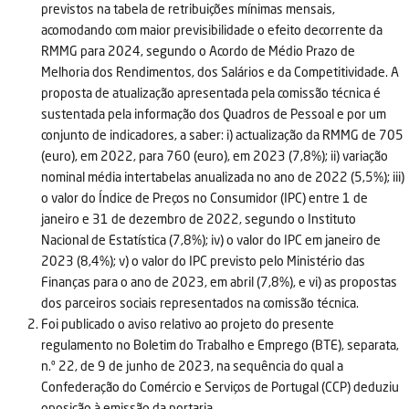
previstos na tabela de retribuições mínimas mensais,
acomodando com maior previsibilidade o efeito decorrente da
RMMG para 2024, segundo o Acordo de Médio Prazo de
Melhoria dos Rendimentos, dos Salários e da Competitividade. A
proposta de atualização apresentada pela comissão técnica é
sustentada pela informação dos Quadros de Pessoal e por um
conjunto de indicadores, a saber: i) actualização da RMMG de 705
(euro), em 2022, para 760 (euro), em 2023 (7,8%); ii) variação
nominal média intertabelas anualizada no ano de 2022 (5,5%); iii)
o valor do Índice de Preços no Consumidor (IPC) entre 1 de
janeiro e 31 de dezembro de 2022, segundo o Instituto
Nacional de Estatística (7,8%); iv) o valor do IPC em janeiro de
2023 (8,4%); v) o valor do IPC previsto pelo Ministério das
Finanças para o ano de 2023, em abril (7,8%), e vi) as propostas
dos parceiros sociais representados na comissão técnica.
Foi publicado o aviso relativo ao projeto do presente
regulamento no Boletim do Trabalho e Emprego (BTE), separata,
n.º 22, de 9 de junho de 2023, na sequência do qual a
Confederação do Comércio e Serviços de Portugal (CCP) deduziu
oposição à emissão da portaria.