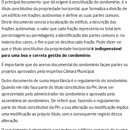
O principal documento, que dá origem à constituição do condomínio, é o
título constitutivo da propriedade horizontal, que formaliza a divisão de
um edifício em frações autónomas e define as suas partes comuns.
Deste documento consta a localização do edifício, a descrição das
frações autónomas, o valor que cada fração representa no total (em
percentagem ou permilagem), a identificação das partes comuns e, na
maioria dos casos, o fim a que se destina cada fração. Pode dizer-se
que o título constitutivo da propriedade horizontal
é indispensável
para uma boa e correta gestão do condomínio
.
É importante que do acervo documental do condomínio façam partes os
projetos aprovados pela respetiva Câmara Municipal.
Outro documento de suma importância é o regulamento do condomínio.
Quando ele não faça parte do título constitutivo da PH, deve ser
apresentado pelo administrador do condomínio e aprovado pela
assembleia de condóminos. De referir que, fazendo o regulamento
parte do título constitutivo da PH, a sua alteração ou modificação implica
uma modificação ao próprio título, com o consequente registo dessa
alteração.
O regulamento é obrigatório para todos os edifícios com mais de quatro