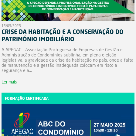
15/05/2025
CRISE DA HABITAÇÃO E A CONSERVAÇÃO DO
PATRIMÓNIO IMOBILIÁRIO
A APEGAC - Associação Portuguesa de Empresas de Gestão e
Administração de Condomínios sublinha, em plena eleição
legislativa, a gravidade da crise da habitação no país, onde a falta
de manutenção e a gestão inadequada colocam em risco a
segurança e a...
Ler mais
FORMAÇÃO CERTIFICADA