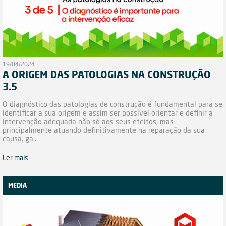
19/04/2024
A ORIGEM DAS PATOLOGIAS NA CONSTRUÇÃO
3.5
O diagnóstico das patologias de construção é fundamental para se
identificar a sua origem e assim ser possível orientar e definir a
intervenção adequada não só aos seus efeitos, mas
principalmente atuando definitivamente na reparação da sua
causa, ga...
Ler mais
MEDIA