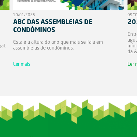
10/01/2025
09/0
ABC DAS ASSEMBLEIAS DE
20
CONDÓMINOS
l
Entr
agua
Esta é a altura do ano que mais se fala em
al.
míni
assembleias de condóminos.
da 
Ler mais
Ler 