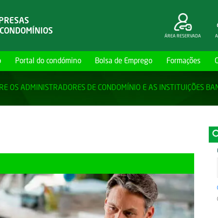
MPRESAS
 CONDOMÍNIOS
ÁREA RESERVADA
A
o
Portal do condómino
Bolsa de Emprego
Formações
RE OS ADMINISTRADORES DE CONDOMÍNIO E AS INSTITUIÇÕES BA